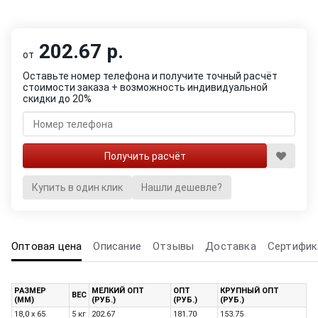
202.67 р.
от
Оставьте номер телефона и получите точный расчёт
стоимости заказа + возможность индивидуальной
скидки до 20%
Купить в один клик
Нашли дешевле?
Оптовая цена
Описание
Отзывы
Доставка
Сертифик
РАЗМЕР
МЕЛКИЙ ОПТ
ОПТ
КРУПНЫЙ ОПТ
ВЕС
(ММ)
(РУБ.)
(РУБ.)
(РУБ.)
18,0 х 65
5 кг
202.67
181.70
153.75