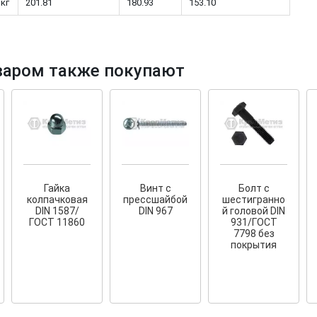
 кг
201.81
180.93
153.10
варом также покупают
тков!
Cкрытый крепеж
ые HKR-R
Крепление террас и фасадов
У нас появился
скрытый
крепеж для деревянных террас
ких
и фасадов
.
020 года!
Гайка
Винт с
Болт с
колпачковая
прессшайбой
шестигранно
DIN 1587/
DIN 967
й головой DIN
ГОСТ 11860
931/ГОСТ
7798 без
покрытия