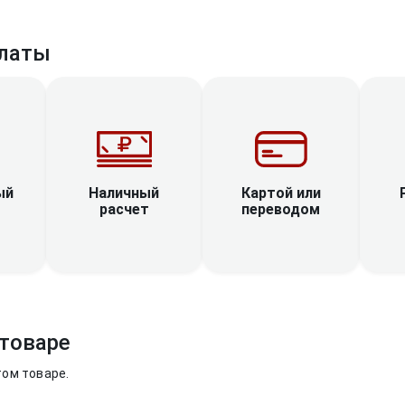
латы
Наличный
ый
Картой или
расчет
переводом
товаре
том товаре.