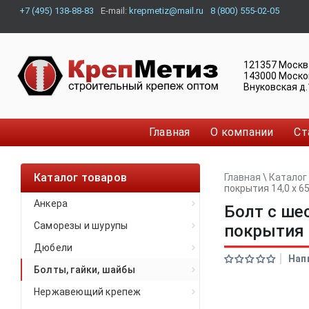
+7 (495) 138-88-83
E-mail:
krepmetiz@mail.ru
8 (800) 555-02-05
121357
Москв
143000
Моско
Внуковская д.
Главная
О компании
Ст
Каталог товаров
Главная
\
Каталог
покрытия 14,0 x 65
Анкера
Болт с ше
Саморезы и шурупы
покрытия 1
Дюбели
Нап
Болты, гайки, шайбы
Нержавеющий крепеж