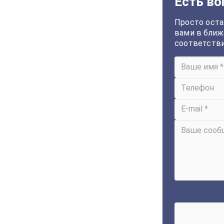
Есть во
Просто оста
вами в ближ
соответств