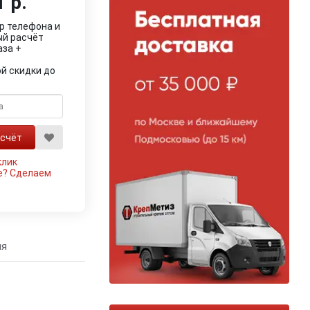
 р.
р телефона и
ый расчёт
аза +
й скидки до
клик
е?
Сделаем
ия