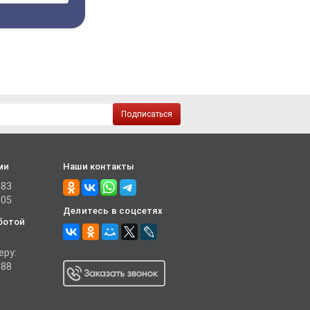
Подписаться
ми
Наши контакты
-83
-05
Делитесь в соцсетях
ботой
еру:
-88