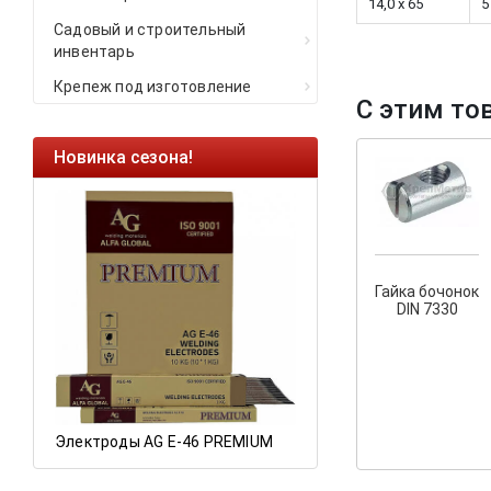
14,0 x 65
5
Садовый и строительный
инвентарь
Крепеж под изготовление
С этим то
Новинка сезона!
Ликвидация оста
Саморезы кровельн
HARPOON EURO
Ликвидация складс
остатков по ценам 2
Гайка бочонок
DIN 7330
Электроды AG E-46 PREMIUM