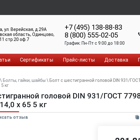
+7 (495) 138-88-83
а
,
ул. Верейская, д.29А
8 (800) 555-02-05
вская область, Одинцово
,
11 стр.20 оф.7
График:
Пн-Пт c 9:00 до 18:00
атьи
Сертификаты
Прайс-листы
Доставка
\
Болты, гайки, шайбы
\
Болт с шестигранной головой DIN 931/ГОСТ
 5 кг
стигранной головой DIN 931/ГОСТ 7798
4,0 x 65 5 кг
исать отзыв