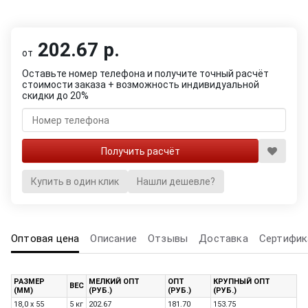
202.67 р.
от
Оставьте номер телефона и получите точный расчёт
стоимости заказа + возможность индивидуальной
скидки до 20%
Купить в один клик
Нашли дешевле?
Оптовая цена
Описание
Отзывы
Доставка
Сертифик
РАЗМЕР
МЕЛКИЙ ОПТ
ОПТ
КРУПНЫЙ ОПТ
ВЕС
(ММ)
(РУБ.)
(РУБ.)
(РУБ.)
18,0 x 55
5 кг
202.67
181.70
153.75