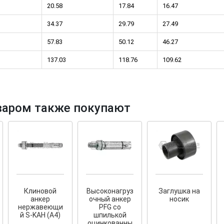
20.58
17.84
16.47
34.37
29.79
27.49
57.83
50.12
46.27
137.03
118.76
109.62
тков!
Cкрытый крепеж
ные HKR-R
Крепление террас и фасадов
варом также покупают
У нас появился
скрытый
крепеж для деревянных террас
ских
и фасадов
.
2020 года!
Клиновой
Высоконагруз
Заглушка на
анкер
очный анкер
носик
нержавеющи
PFG со
й S-KAH (А4)
шпилькой
оцинкованны