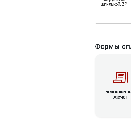
шпилькой, ZP
Формы оп
Безналичн
расчет