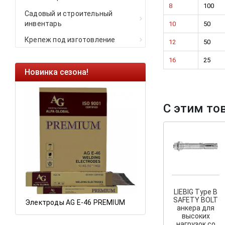
8
100
Садовый и строительный
инвентарь
10
50
Крепеж под изготовление
12
50
16
25
Новинка сезона!
Ликвидация оста
Саморезы кровель
HARPOON EURO
С этим то
Ликвидация склад
остатков по ценам 
а
LIEBIG Type B
SAFETY BOLT
Электроды AG E-46 PREMIUM
анкера для
высоких
нагрузок со