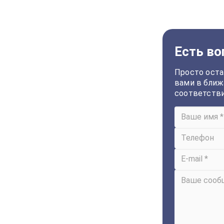
Есть во
Просто оста
вами в ближ
соответств