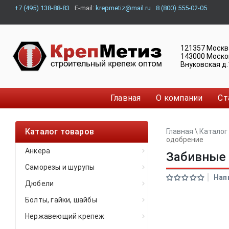
+7 (495) 138-88-83
E-mail:
krepmetiz@mail.ru
8 (800) 555-02-05
121357
Москв
143000
Моско
Внуковская д.
Главная
О компании
Ст
Каталог товаров
Главная
\
Каталог
одобрение
Анкера
Забивные 
Саморезы и шурупы
Нап
Дюбели
Болты, гайки, шайбы
Нержавеющий крепеж