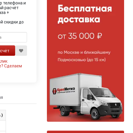
р телефона и
ый расчёт
аза +
й скидки до
клик
е?
Сделаем
ия
.)