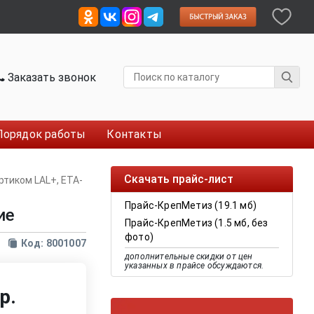
Заказать звонок
Порядок работы
Контакты
Скачать прайс-лист
ртиком LAL+, ETA-
Прайс-КрепМетиз (19.1 мб)
ие
Прайс-КрепМетиз (1.5 мб, без
фото)
Код: 8001007
дополнительные скидки от цен
указанных в прайсе обсуждаются.
р.