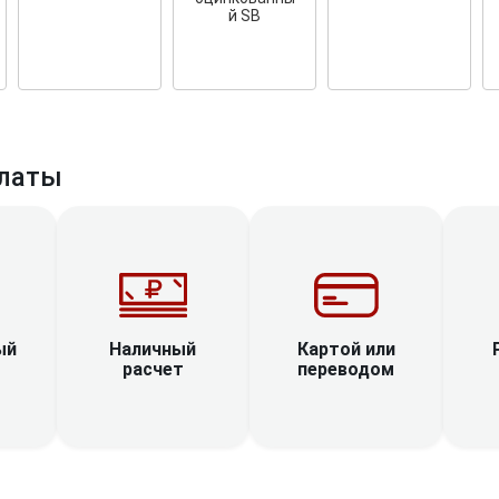
й SB
латы
Наличный
ый
Картой или
расчет
переводом