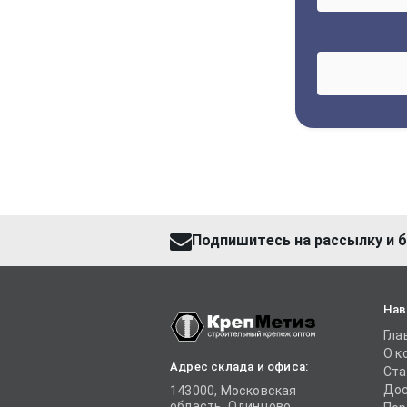
Подпишитесь на рассылку и б
Нав
Гла
О к
Адрес склада и офиса:
Ста
Дос
143000, Московская
область, Одинцово,