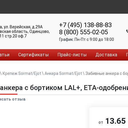
+7 (495) 138-88-83
а
,
ул. Верейская, д.29А
8 (800) 555-02-05
вская область, Одинцово
,
11 стр.20 оф.7
График:
Пн-Пт c 9:00 до 18:00
атьи
Сертификаты
Прайс-листы
Доставка
\
Крепеж Sormat/Ejot
\
Анкера Sormat/Ejot
\
Забивные анкера с бо
анкера с бортиком LAL+, ETA-одобрен
исать отзыв
13.65 
от