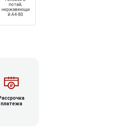
потай,
нержавеющи
й А4-80
Рассрочка
платежа