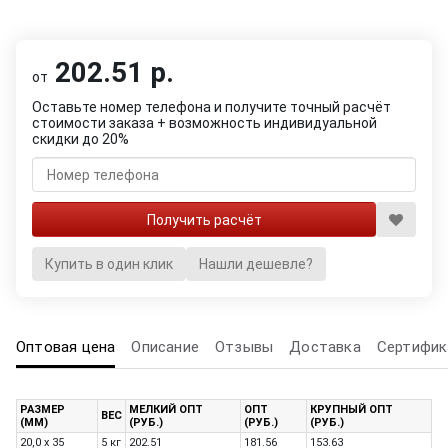
202.51 р.
от
Оставьте номер телефона и получите точный расчёт
стоимости заказа + возможность индивидуальной
скидки до 20%
Купить в один клик
Нашли дешевле?
Оптовая цена
Описание
Отзывы
Доставка
Сертифик
РАЗМЕР
МЕЛКИЙ ОПТ
ОПТ
КРУПНЫЙ ОПТ
ВЕС
(ММ)
(РУБ.)
(РУБ.)
(РУБ.)
20,0 х 35
5 кг
202.51
181.56
153.63