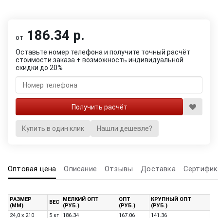
186.34 р.
от
Оставьте номер телефона и получите точный расчёт
стоимости заказа + возможность индивидуальной
скидки до 20%
Купить в один клик
Нашли дешевле?
Оптовая цена
Описание
Отзывы
Доставка
Сертифик
РАЗМЕР
МЕЛКИЙ ОПТ
ОПТ
КРУПНЫЙ ОПТ
ВЕС
(ММ)
(РУБ.)
(РУБ.)
(РУБ.)
24,0 х 210
5 кг
186.34
167.06
141.36