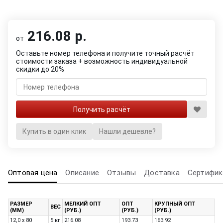
216.08 р.
от
Оставьте номер телефона и получите точный расчёт
стоимости заказа + возможность индивидуальной
скидки до 20%
Купить в один клик
Нашли дешевле?
Оптовая цена
Описание
Отзывы
Доставка
Сертифик
РАЗМЕР
МЕЛКИЙ ОПТ
ОПТ
КРУПНЫЙ ОПТ
ВЕС
(ММ)
(РУБ.)
(РУБ.)
(РУБ.)
12,0 x 80
5 кг
216.08
193.73
163.92