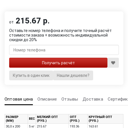
215.67 р.
от
Оставьте номер телефона и получите точный расчёт
стоимости заказа + возможность индивидуальной
скидки до 20%
Купить в один клик
Нашли дешевле?
Оптовая цена
Описание
Отзывы
Доставка
Сертифик
РАЗМЕР
МЕЛКИЙ ОПТ
ОПТ
КРУПНЫЙ ОПТ
ВЕС
(ММ)
(РУБ.)
(РУБ.)
(РУБ.)
30,0 x 200
5 кг
215.67
193.36
163.61