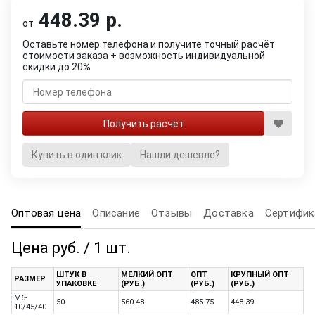
448.39 р.
от
Оставьте номер телефона и получите точный расчёт
стоимости заказа + возможность индивидуальной
скидки до 20%
Купить в один клик
Нашли дешевле?
Оптовая цена
Описание
Отзывы
Доставка
Сертифик
Цена руб. / 1 шт.
ШТУК В
МЕЛКИЙ ОПТ
ОПТ
КРУПНЫЙ ОПТ
РАЗМЕР
УПАКОВКЕ
(РУБ.)
(РУБ.)
(РУБ.)
M6-
50
560.48
485.75
448.39
10/45/40