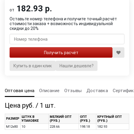
182.93 р.
от
Оставьте номер телефона и получите точный расчёт
стоимости заказа + возможность индивидуальной
скидки до 20%
Купить в один клик
Нашли дешевле?
Оптовая цена
Описание
Отзывы
Доставка
Сертифик
Цена руб. / 1 шт.
ШТУК В
МЕЛКИЙ ОПТ
ОПТ
КРУПНЫЙ ОПТ
РАЗМЕР
УПАКОВКЕ
(РУБ.)
(РУБ.)
(РУБ.)
M12x80
10
228.66
198.18
182.93