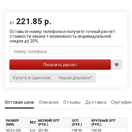
221.85 р.
от
Оставьте номер телефона и получите точный расчёт
стоимости заказа + возможность индивидуальной
скидки до 20%
Купить в один клик
Нашли дешевле?
Оптовая цена
Описание
Отзывы
Доставка
Сертифик
РАЗМЕР
МЕЛКИЙ ОПТ
ОПТ
КРУПНЫЙ ОПТ
ВЕС
(ММ)
(РУБ.)
(РУБ.)
(РУБ.)
30,0 х 220
5 кг
221.85
198.90
168.30