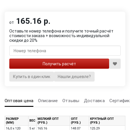
165.16 р.
от
Оставьте номер телефона и получите точный расчёт
стоимости заказа + возможность индивидуальной
скидки до 20%
Купить в один клик
Нашли дешевле?
Оптовая цена
Описание
Отзывы
Доставка
Сертифик
РАЗМЕР
МЕЛКИЙ ОПТ
ОПТ
КРУПНЫЙ ОПТ
ВЕС
(ММ)
(РУБ.)
(РУБ.)
(РУБ.)
16,0 x 120
5 кг
165.16
148.07
125.29