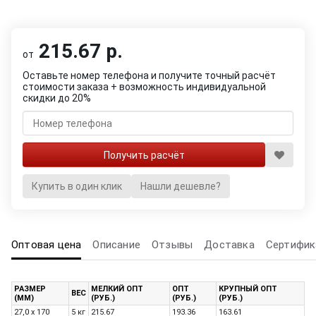
215.67 р.
от
Оставьте номер телефона и получите точный расчёт
стоимости заказа + возможность индивидуальной
скидки до 20%
Купить в один клик
Нашли дешевле?
Оптовая цена
Описание
Отзывы
Доставка
Сертифик
РАЗМЕР
МЕЛКИЙ ОПТ
ОПТ
КРУПНЫЙ ОПТ
ВЕС
(ММ)
(РУБ.)
(РУБ.)
(РУБ.)
27,0 х 170
5 кг
215.67
193.36
163.61