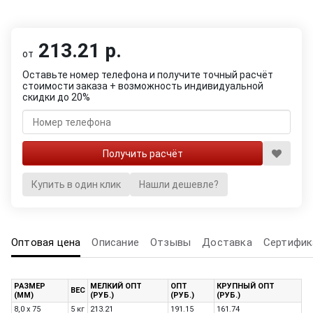
213.21 р.
от
Оставьте номер телефона и получите точный расчёт
стоимости заказа + возможность индивидуальной
скидки до 20%
Купить в один клик
Нашли дешевле?
Оптовая цена
Описание
Отзывы
Доставка
Сертифик
РАЗМЕР
МЕЛКИЙ ОПТ
ОПТ
КРУПНЫЙ ОПТ
ВЕС
(ММ)
(РУБ.)
(РУБ.)
(РУБ.)
8,0 x 75
5 кг
213.21
191.15
161.74