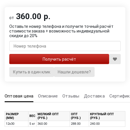
360.00 р.
от
Оставьте номер телефона и получите точный расчёт
стоимости заказа + возможность индивидуальной
скидки до 20%
Купить в один клик
Нашли дешевле?
Оптовая цена
Описание
Отзывы
Доставка
Сертифик
РАЗМЕР
МЕЛКИЙ ОПТ
ОПТ
КРУПНЫЙ ОПТ
ВЕС
(ММ)
(РУБ.)
(РУБ.)
(РУБ.)
12х30
5 кг
360.00
288.00
240.00