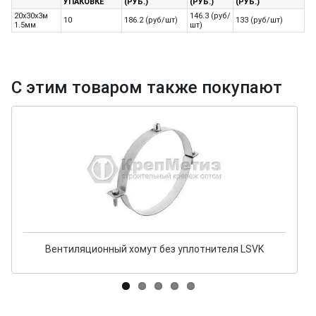
УПАКОВКЕ
(РУБ.)
(РУБ.)
(РУБ.)
20х30х3м
146.3 (руб/
10
186.2 (руб/шт)
133 (руб/шт)
1.5мм
шт)
С этим товаром также покупают
Вентиляционный хомут без уплотнителя LSVK