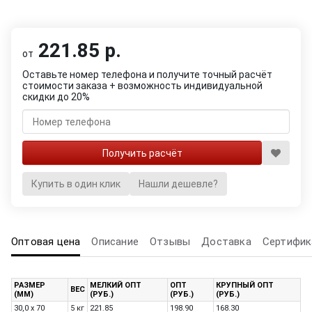
221.85 р.
от
Оставьте номер телефона и получите точный расчёт
стоимости заказа + возможность индивидуальной
скидки до 20%
Купить в один клик
Нашли дешевле?
Оптовая цена
Описание
Отзывы
Доставка
Сертифик
РАЗМЕР
МЕЛКИЙ ОПТ
ОПТ
КРУПНЫЙ ОПТ
ВЕС
(ММ)
(РУБ.)
(РУБ.)
(РУБ.)
30,0 x 70
5 кг
221.85
198.90
168.30