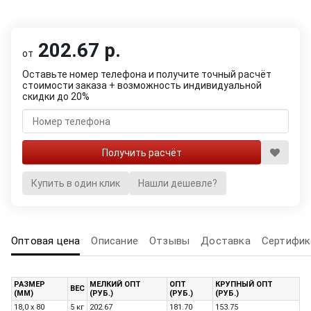
202.67 р.
от
Оставьте номер телефона и получите точный расчёт
стоимости заказа + возможность индивидуальной
скидки до 20%
Купить в один клик
Нашли дешевле?
Оптовая цена
Описание
Отзывы
Доставка
Сертифик
РАЗМЕР
МЕЛКИЙ ОПТ
ОПТ
КРУПНЫЙ ОПТ
ВЕС
(ММ)
(РУБ.)
(РУБ.)
(РУБ.)
18,0 x 80
5 кг
202.67
181.70
153.75