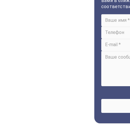
вами в ближ
соответств