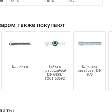
 кг
165.16
148.07
125.29
варом также покупают
тков!
Cкрытый крепеж
ные HKR-R
Крепление террас и фасадов
У нас появился
скрытый
крепеж для деревянных террас
ских
и фасадов
.
2020 года!
Шплинты
Гайка с
Шпилька
прессшайбой
резьбовая DIN
DIN 6923/
975
ГОСТ 50592
латы