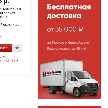
 р.
р телефона и
ый расчёт
аза +
й скидки до
клик
е?
Сделаем
ия