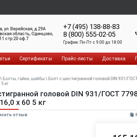
+7 (495) 138-88-83
а
,
ул. Верейская, д.29А
8 (800) 555-02-05
вская область, Одинцово
,
11 стр.20 оф.7
График:
Пн-Пт c 9:00 до 18:00
атьи
Сертификаты
Прайс-листы
Доставка
\
Болты, гайки, шайбы
\
Болт с шестигранной головой DIN 931/ГОСТ
 5 кг
стигранной головой DIN 931/ГОСТ 7798
6,0 x 60 5 кг
исать отзыв