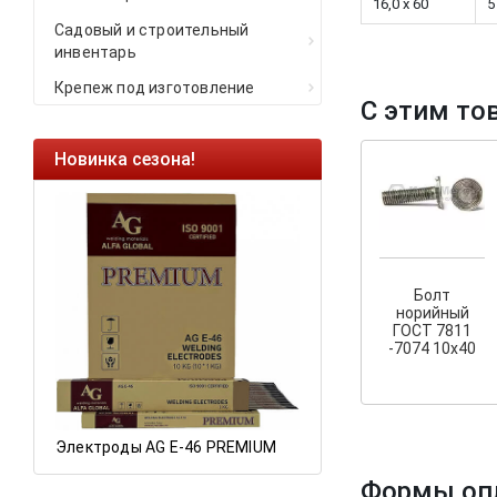
16,0 x 60
5
Садовый и строительный
инвентарь
Крепеж под изготовление
С этим то
Новинка сезона!
Ликвидация оста
Саморезы кровель
HARPOON EURO
Ликвидация склад
остатков по ценам 
Болт
норийный
ГОСТ 7811
-7074 10х40
а
Электроды AG E-46 PREMIUM
Формы оп