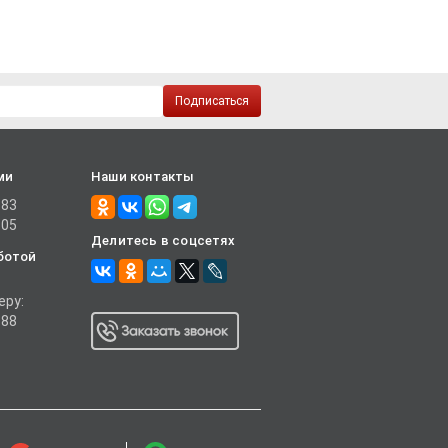
Подписаться
ми
Наши контакты
-83
-05
Делитесь в соцсетях
ботой
еру:
-88