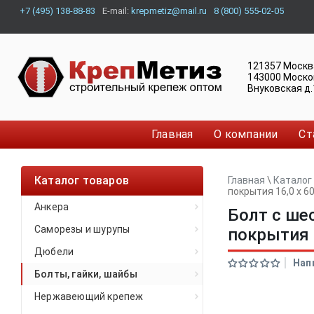
+7 (495) 138-88-83
E-mail:
krepmetiz@mail.ru
8 (800) 555-02-05
121357
Москв
143000
Моско
Внуковская д.
Главная
О компании
Ст
Каталог товаров
Главная
\
Каталог
покрытия 16,0 x 60
Анкера
Болт с ше
Саморезы и шурупы
покрытия 1
Дюбели
Нап
Болты, гайки, шайбы
Нержавеющий крепеж