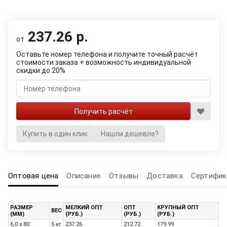
237.26 р.
от
Оставьте номер телефона и получите точный расчёт
стоимости заказа + возможность индивидуальной
скидки до 20%
Купить в один клик
Нашли дешевле?
Оптовая цена
Описание
Отзывы
Доставка
Сертифик
РАЗМЕР
МЕЛКИЙ ОПТ
ОПТ
КРУПНЫЙ ОПТ
ВЕС
(ММ)
(РУБ.)
(РУБ.)
(РУБ.)
6,0 x 80
5 кг
237.26
212.72
179.99