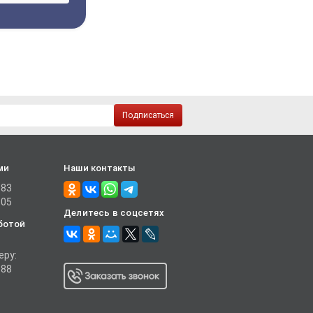
Подписаться
ми
Наши контакты
-83
-05
Делитесь в соцсетях
ботой
еру:
-88