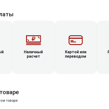
латы
Наличный
ый
Картой или
расчет
переводом
товаре
том товаре.