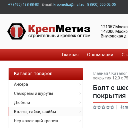
+7 (495) 138-88-83
E-mail:
krepmetiz@mail.ru
8 (800) 555-02-05
121357
Москв
143000
Моско
Внуковская д.
Главная
О компании
Ст
Каталог товаров
Главная
\
Каталог
покрытия 12,0 x 75
Анкера
Болт с ше
Саморезы и шурупы
покрытия 1
Дюбели
Нап
Болты, гайки, шайбы
Нержавеющий крепеж