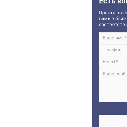
Есть во
Просто оста
вами в ближ
соответств