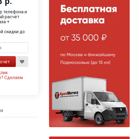
 р.
р телефона и
ый расчёт
аза +
й скидки до
клик
е?
Сделаем
ия