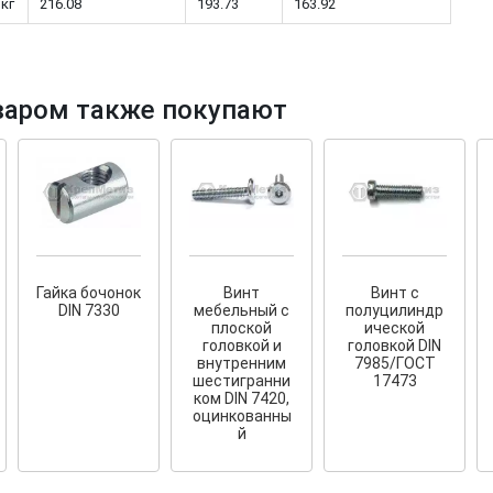
 кг
216.08
193.73
163.92
варом также покупают
тков!
Cкрытый крепеж
ные HKR-R
Крепление террас и фасадов
У нас появился
скрытый
крепеж для деревянных террас
ских
и фасадов
.
2020 года!
Гайка бочонок
Винт
Винт с
DIN 7330
мебельный с
полуцилиндр
плоской
ической
головкой и
головкой DIN
внутренним
7985/ГОСТ
шестигранни
17473
ком DIN 7420,
оцинкованны
й