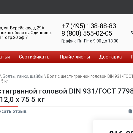
+7 (495) 138-88-83
а
,
ул. Верейская, д.29А
8 (800) 555-02-05
вская область, Одинцово
,
11 стр.20 оф.7
График:
Пн-Пт c 9:00 до 18:00
атьи
Сертификаты
Прайс-листы
Доставка
\
Болты, гайки, шайбы
\
Болт с шестигранной головой DIN 931/ГОСТ
 5 кг
стигранной головой DIN 931/ГОСТ 7798
2,0 x 75 5 кг
исать отзыв