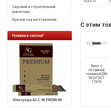
12,0 x 75
5
Садовый и строительный
инвентарь
Крепеж под изготовление
С этим то
Новинка сезона!
Ликвидация оста
Саморезы кровель
HARPOON EURO
Ликвидация склад
остатков по ценам 
Винт с
потайной
головкой DIN
965/ГОСТ
17475
а
Электроды AG E-46 PREMIUM