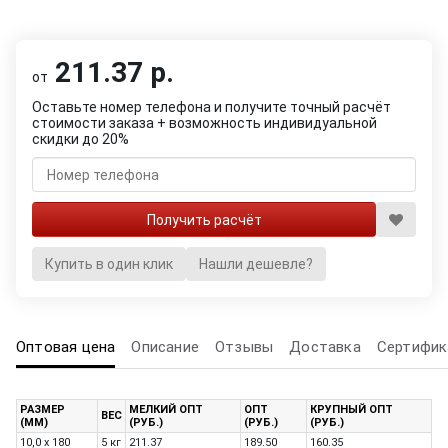
211.37 р.
от
Оставьте номер телефона и получите точный расчёт
стоимости заказа + возможность индивидуальной
скидки до 20%
Купить в один клик
Нашли дешевле?
Оптовая цена
Описание
Отзывы
Доставка
Сертифик
РАЗМЕР
МЕЛКИЙ ОПТ
ОПТ
КРУПНЫЙ ОПТ
ВЕС
(ММ)
(РУБ.)
(РУБ.)
(РУБ.)
10,0 x 180
5 кг
211.37
189.50
160.35