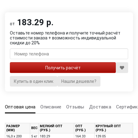
183.29 р.
от
Оставьте номер телефона и получите точный расчёт
стоимости заказа + возможность индивидуальной
скидки до 20%
Купить в один клик
Нашли дешевле?
Оптовая цена
Описание
Отзывы
Доставка
Сертифик
РАЗМЕР
МЕЛКИЙ ОПТ
ОПТ
КРУПНЫЙ ОПТ
ВЕС
(ММ)
(РУБ.)
(РУБ.)
(РУБ.)
16,0 x 200
5 кг
183.29
164.33
139.05