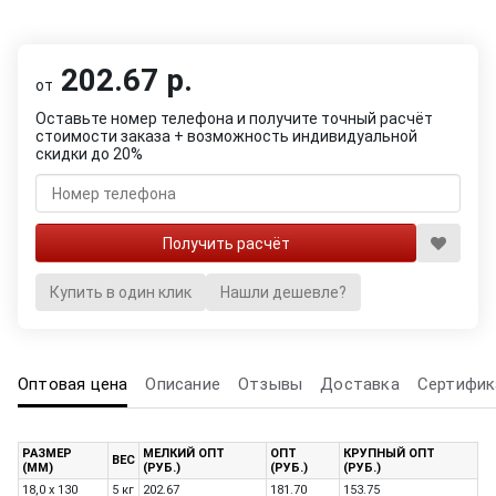
202.67 р.
от
Оставьте номер телефона и получите точный расчёт
стоимости заказа + возможность индивидуальной
скидки до 20%
Купить в один клик
Нашли дешевле?
Оптовая цена
Описание
Отзывы
Доставка
Сертифик
РАЗМЕР
МЕЛКИЙ ОПТ
ОПТ
КРУПНЫЙ ОПТ
ВЕС
(ММ)
(РУБ.)
(РУБ.)
(РУБ.)
18,0 х 130
5 кг
202.67
181.70
153.75