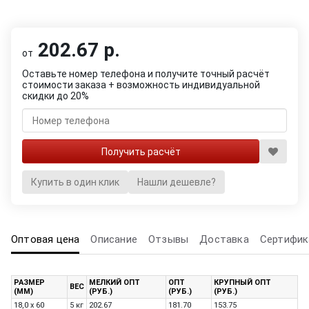
202.67 р.
от
Оставьте номер телефона и получите точный расчёт
стоимости заказа + возможность индивидуальной
скидки до 20%
Купить в один клик
Нашли дешевле?
Оптовая цена
Описание
Отзывы
Доставка
Сертифик
РАЗМЕР
МЕЛКИЙ ОПТ
ОПТ
КРУПНЫЙ ОПТ
ВЕС
(ММ)
(РУБ.)
(РУБ.)
(РУБ.)
18,0 x 60
5 кг
202.67
181.70
153.75