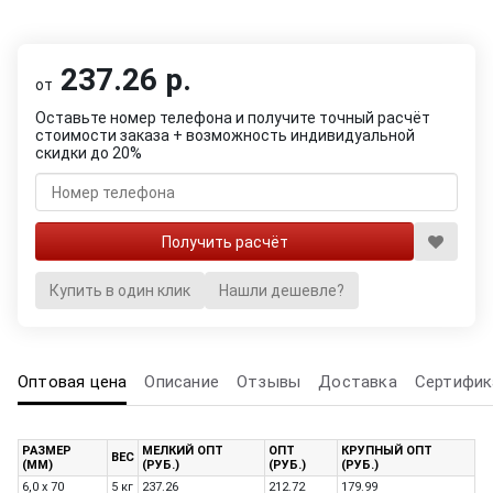
237.26 р.
от
Оставьте номер телефона и получите точный расчёт
стоимости заказа + возможность индивидуальной
скидки до 20%
Купить в один клик
Нашли дешевле?
Оптовая цена
Описание
Отзывы
Доставка
Сертифик
РАЗМЕР
МЕЛКИЙ ОПТ
ОПТ
КРУПНЫЙ ОПТ
ВЕС
(ММ)
(РУБ.)
(РУБ.)
(РУБ.)
6,0 x 70
5 кг
237.26
212.72
179.99