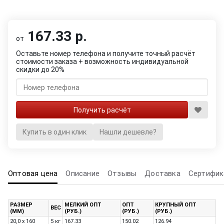
167.33 р.
от
Оставьте номер телефона и получите точный расчёт
стоимости заказа + возможность индивидуальной
скидки до 20%
Купить в один клик
Нашли дешевле?
Оптовая цена
Описание
Отзывы
Доставка
Сертифик
РАЗМЕР
МЕЛКИЙ ОПТ
ОПТ
КРУПНЫЙ ОПТ
ВЕС
(ММ)
(РУБ.)
(РУБ.)
(РУБ.)
20,0 x 160
5 кг
167.33
150.02
126.94