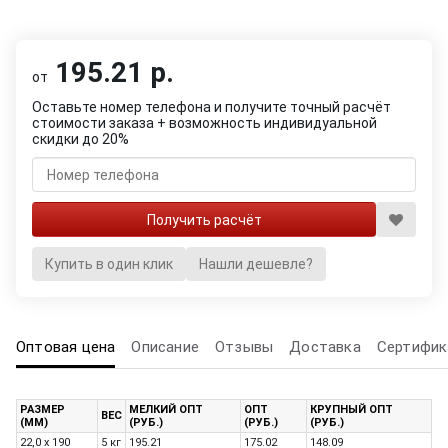
195.21 р.
от
Оставьте номер телефона и получите точный расчёт
стоимости заказа + возможность индивидуальной
скидки до 20%
Купить в один клик
Нашли дешевле?
Оптовая цена
Описание
Отзывы
Доставка
Сертифик
РАЗМЕР
МЕЛКИЙ ОПТ
ОПТ
КРУПНЫЙ ОПТ
ВЕС
(ММ)
(РУБ.)
(РУБ.)
(РУБ.)
22,0 х 190
5 кг
195.21
175.02
148.09