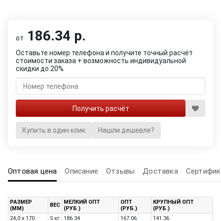
186.34 р.
от
Оставьте номер телефона и получите точный расчёт
стоимости заказа + возможность индивидуальной
скидки до 20%
Купить в один клик
Нашли дешевле?
Оптовая цена
Описание
Отзывы
Доставка
Сертифик
РАЗМЕР
МЕЛКИЙ ОПТ
ОПТ
КРУПНЫЙ ОПТ
ВЕС
(ММ)
(РУБ.)
(РУБ.)
(РУБ.)
24,0 x 170
5 кг
186.34
167.06
141.36