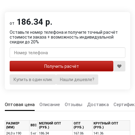
186.34 р.
от
Оставьте номер телефона и получите точный расчёт
стоимости заказа + возможность индивидуальной
скидки до 20%
Купить в один клик
Нашли дешевле?
Оптовая цена
Описание
Отзывы
Доставка
Сертифик
РАЗМЕР
МЕЛКИЙ ОПТ
ОПТ
КРУПНЫЙ ОПТ
ВЕС
(ММ)
(РУБ.)
(РУБ.)
(РУБ.)
24,0 х 190
5 кг
186.34
167.06
141.36