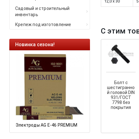
12,0 x 30
5
Садовый и строительный
инвентарь
Крепеж под изготовление
С этим то
Новинка сезона!
Ликвидация оста
Саморезы кровель
HARPOON EURO
Ликвидация склад
остатков по ценам 
Болт с
шестигранно
й головой DIN
931/ГОСТ
7798 без
а
покрытия
Электроды AG E-46 PREMIUM