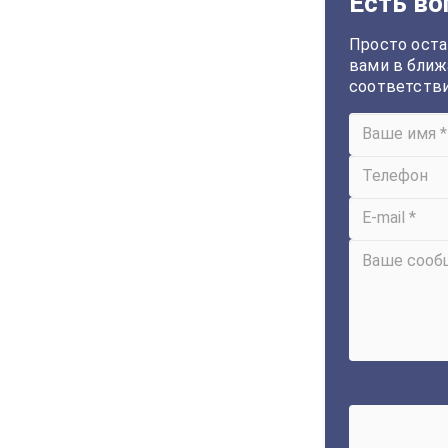
Есть во
Просто оста
вами в ближ
соответств