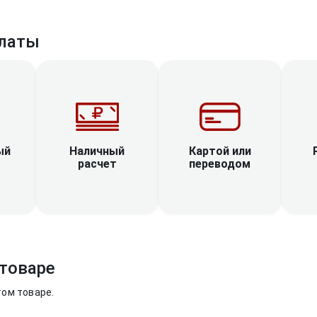
латы
Наличный
ый
Картой или
расчет
переводом
товаре
том товаре.