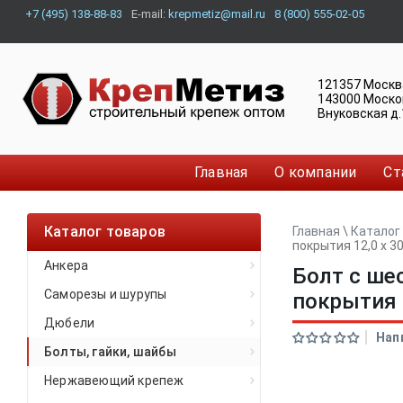
+7 (495) 138-88-83
E-mail:
krepmetiz@mail.ru
8 (800) 555-02-05
121357
Москв
143000
Моско
Внуковская д.
Главная
О компании
Ст
Каталог товаров
Главная
\
Каталог
покрытия 12,0 x 30
Анкера
Болт с ше
Саморезы и шурупы
покрытия 1
Дюбели
Нап
Болты, гайки, шайбы
Нержавеющий крепеж