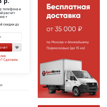
 р.
р телефона и
ый расчёт
аза +
й скидки до
клик
е?
Сделаем
ия