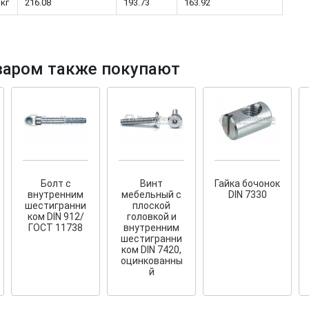
 кг
216.08
193.73
163.92
варом также покупают
тков!
Cкрытый крепеж
ные HKR-R
Крепление террас и фасадов
У нас появился
скрытый
крепеж для деревянных террас
ских
и фасадов
.
2020 года!
Болт с
Винт
Гайка бочонок
внутренним
мебельный с
DIN 7330
шестигранни
плоской
ком DIN 912/
головкой и
ГОСТ 11738
внутренним
шестигранни
ком DIN 7420,
оцинкованны
й