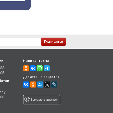
Подписаться
ми
Наши контакты
-83
-05
Делитесь в соцсетях
ботой
еру:
-88