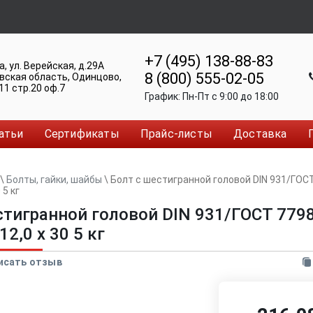
+7 (495) 138-88-83
а
,
ул. Верейская, д.29А
8 (800) 555-02-05
вская область, Одинцово
,
11 стр.20 оф.7
График:
Пн-Пт c 9:00 до 18:00
атьи
Сертификаты
Прайс-листы
Доставка
\
Болты, гайки, шайбы
\
Болт с шестигранной головой DIN 931/ГОСТ
 5 кг
стигранной головой DIN 931/ГОСТ 7798
2,0 x 30 5 кг
исать отзыв