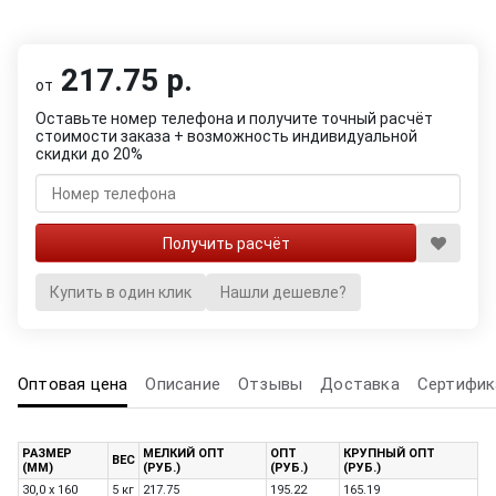
217.75 р.
от
Оставьте номер телефона и получите точный расчёт
стоимости заказа + возможность индивидуальной
скидки до 20%
Купить в один клик
Нашли дешевле?
Оптовая цена
Описание
Отзывы
Доставка
Сертифик
РАЗМЕР
МЕЛКИЙ ОПТ
ОПТ
КРУПНЫЙ ОПТ
ВЕС
(ММ)
(РУБ.)
(РУБ.)
(РУБ.)
30,0 x 160
5 кг
217.75
195.22
165.19