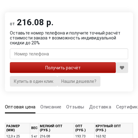
216.08 р.
от
Оставьте номер телефона и получите точный расчёт
стоимости заказа + возможность индивидуальной
скидки до 20%
Купить в один клик
Нашли дешевле?
Оптовая цена
Описание
Отзывы
Доставка
Сертифик
РАЗМЕР
МЕЛКИЙ ОПТ
ОПТ
КРУПНЫЙ ОПТ
ВЕС
(ММ)
(РУБ.)
(РУБ.)
(РУБ.)
12,0 x 25
5 кг
216.08
193.73
163.92