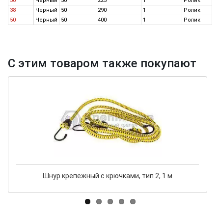
30
Черный
50
225
1
Ролик
46
38
Черный
50
290
1
Ролик
60
50
Черный
50
400
1
Ролик
76
С этим товаром также покупают
Шнур крепежный с крючками, тип 2, 1 м