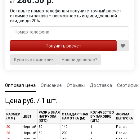
280.50 р.
от
Оставьте номер телефона и получите точный расчёт
стоимости заказа + возможность индивидуальной
скидки до 20%
Купить в один клик
Нашли дешевле?
Оптовая цена
Описание
Отзывы
Доставка
Сертифик
Цена руб. / 1 шт.
РАЗРЫВНАЯ
КОЛИЧЕСТВО
М
РАЗМЕР
СТАНДАРТНАЯ
ФОРМА
ЦВЕТ
НАГРУЗКА
В УПАКОВКЕ
О
(ММ)
НАМОТКА (М)
ВЫПУСКА
(КГС)
(ШТ.)
(Р
20
Черный
50
140
1
Ролик
34
25
Черный
50
200
1
Ролик
39