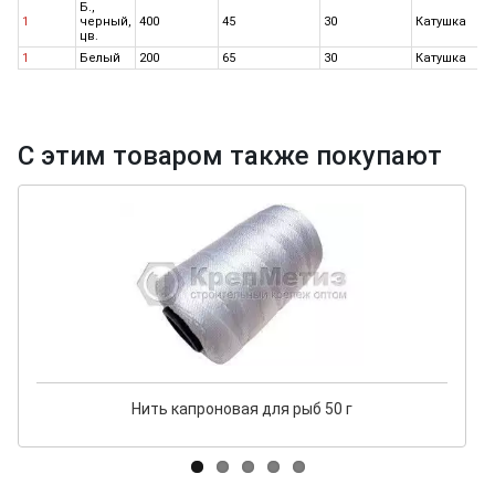
Б.,
1
черный,
400
45
30
Катушка
4
цв.
1
Белый
200
65
30
Катушка
4
С этим товаром также покупают
Нить капроновая для рыб 50 г