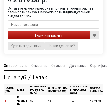
2 019.60 р.
от
Оставьте номер телефона и получите точный расчёт
стоимости заказа + возможность индивидуальной
скидки до 20%
Купить в один клик
Нашли дешевле?
Оптовая цена
Описание
Отзывы
Доставка
Сертифик
Цена руб. / 1 упак.
РАЗРЫВНАЯ
КОЛИЧЕСТВО
М
РАЗМЕР
СТАНДАРТНАЯ
ФОРМА
ЦВЕТ
НАГРУЗКА
В УПАКОВКЕ
О
(ММ)
НАМОТКА (М)
ВЫПУСКА
(КГС)
(ШТ.)
(
Б.,
1
черный,
50
45
100
Катушка
2
цв.