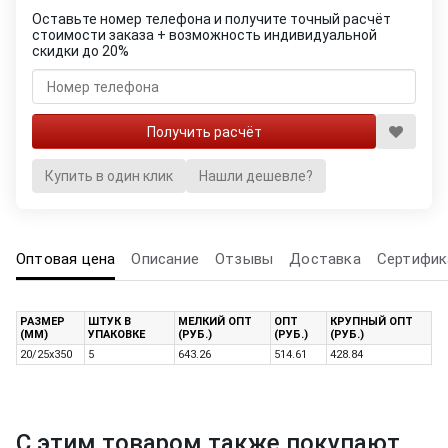
Оставьте номер телефона и получите точный расчёт
стоимости заказа + возможность индивидуальной
скидки до 20%
Купить в один клик
Нашли дешевле?
Оптовая цена
Описание
Отзывы
Доставка
Сертифик
РАЗМЕР
ШТУК В
МЕЛКИЙ ОПТ
ОПТ
КРУПНЫЙ ОПТ
(ММ)
УПАКОВКЕ
(РУБ.)
(РУБ.)
(РУБ.)
20/25x350
5
643.26
514.61
428.84
С этим товаром также покупают