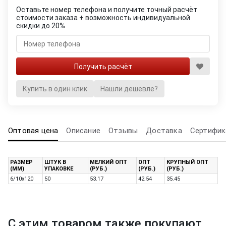
Оставьте номер телефона и получите точный расчёт
стоимости заказа + возможность индивидуальной
скидки до 20%
Купить в один клик
Нашли дешевле?
Оптовая цена
Описание
Отзывы
Доставка
Сертифик
РАЗМЕР
ШТУК В
МЕЛКИЙ ОПТ
ОПТ
КРУПНЫЙ ОПТ
(ММ)
УПАКОВКЕ
(РУБ.)
(РУБ.)
(РУБ.)
6/10x120
50
53.17
42.54
35.45
С этим товаром также покупают