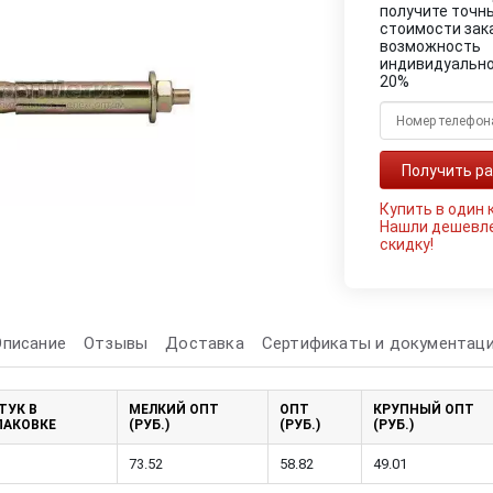
получите точн
стоимости зак
возможность
индивидуально
20%
Купить в один 
Нашли дешевл
скидку!
Описание
Отзывы
Доставка
Сертификаты и документац
ТУК В
МЕЛКИЙ ОПТ
ОПТ
КРУПНЫЙ ОПТ
ПАКОВКЕ
(РУБ.)
(РУБ.)
(РУБ.)
73.52
58.82
49.01