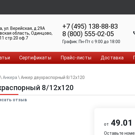
+7 (495) 138-88-83
а
,
ул. Верейская, д.29А
8 (800) 555-02-05
вская область, Одинцово
,
11 стр.20 оф.7
График:
Пн-Пт c 9:00 до 18:00
атьи
Сертификаты
Прайс-листы
Доставка
\
Анкера
\
Анкер двуxраспорный 8/12x120
xраспорный 8/12x120
исать отзыв
49.01 
от
Оставьте номе