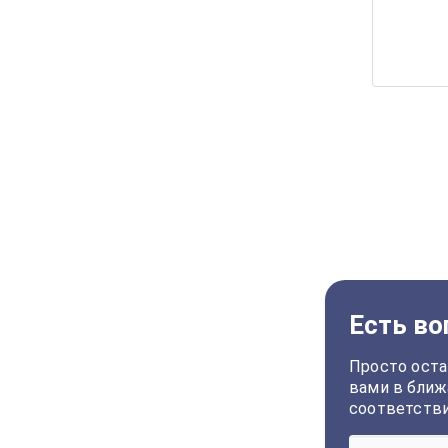
Есть во
Просто оста
вами в ближ
соответств