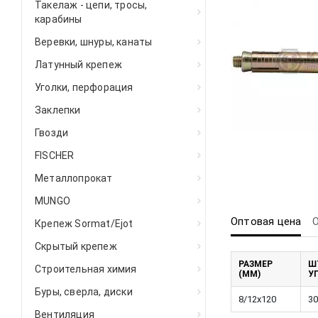
Такелаж - цепи, тросы,
карабины
Веревки, шнуры, канаты
Латунный крепеж
Уголки, перфорация
Заклепки
Гвозди
FISCHER
Металлопрокат
MUNGO
Оптовая цена
Крепеж Sormat/Ejot
Скрытый крепеж
РАЗМЕР
Ш
Строительная химия
(ММ)
У
Буры, сверла, диски
8/12x120
30
Вентиляция