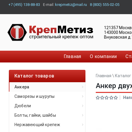
+7 (495) 138-88-83
E-mail:
krepmetiz@mail.ru
8 (800) 555-02-05
121357
Москв
143000
Моско
Внуковская д.
Главная
О компании
Ст
Каталог товаров
Главная
\
Каталог
Анкер дву
Анкера
Саморезы и шурупы
Нап
Дюбели
Болты, гайки, шайбы
Нержавеющий крепеж