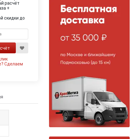
ый расчёт
аза +
й скидки до
клик
е?
Сделаем
ия