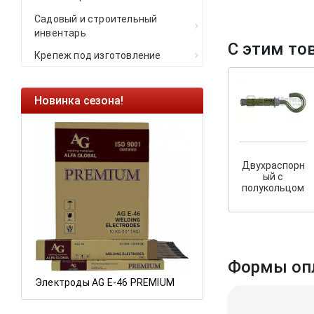
Садовый и строительный
инвентарь
С этим то
Крепеж под изготовление
Новинка сезона!
Ликвидация оста
Саморезы кровель
HARPOON EURO
Двухраспорн
Ликвидация склад
ый с
остатков по ценам 
полукольцом
а
Формы оп
Электроды AG E-46 PREMIUM