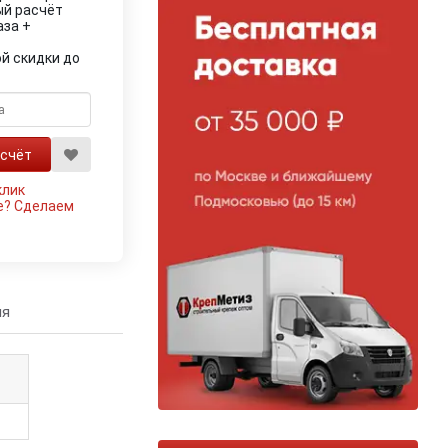
ый расчёт
аза +
й скидки до
клик
е?
Сделаем
ия