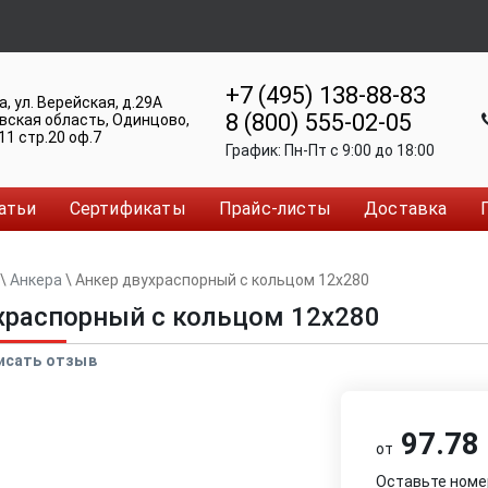
+7 (495) 138-88-83
а
,
ул. Верейская, д.29А
8 (800) 555-02-05
вская область, Одинцово
,
11 стр.20 оф.7
График:
Пн-Пт c 9:00 до 18:00
атьи
Сертификаты
Прайс-листы
Доставка
\
Анкера
\
Анкер двуxраспорный с кольцом 12x280
xраспорный с кольцом 12x280
исать отзыв
97.78 
от
Оставьте номе