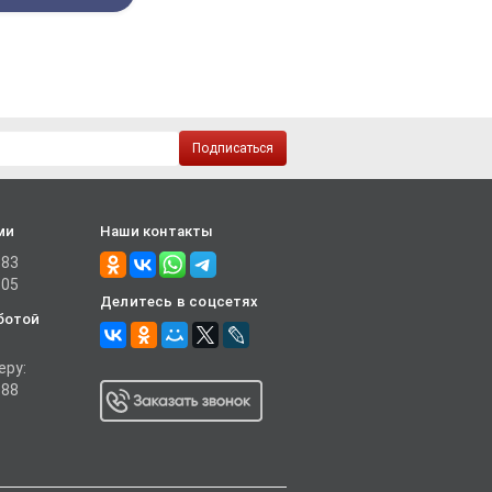
Подписаться
ми
Наши контакты
-83
-05
Делитесь в соцсетях
ботой
еру:
-88