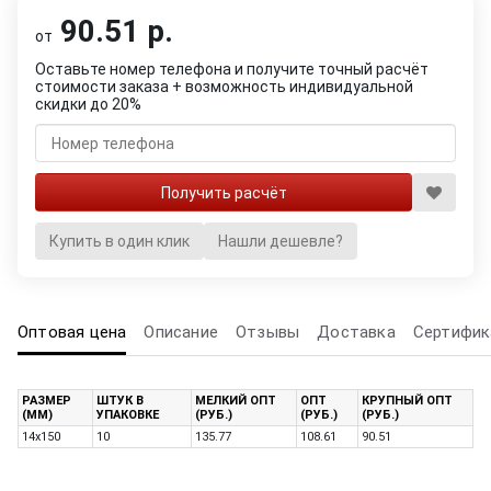
90.51 р.
от
Оставьте номер телефона и получите точный расчёт
стоимости заказа + возможность индивидуальной
скидки до 20%
Купить в один клик
Нашли дешевле?
Оптовая цена
Описание
Отзывы
Доставка
Сертифик
РАЗМЕР
ШТУК В
МЕЛКИЙ ОПТ
ОПТ
КРУПНЫЙ ОПТ
(ММ)
УПАКОВКЕ
(РУБ.)
(РУБ.)
(РУБ.)
14х150
10
135.77
108.61
90.51