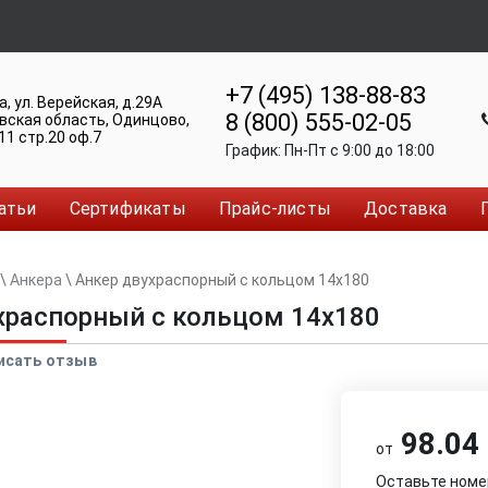
+7 (495) 138-88-83
а
,
ул. Верейская, д.29А
8 (800) 555-02-05
вская область, Одинцово
,
11 стр.20 оф.7
График:
Пн-Пт c 9:00 до 18:00
атьи
Сертификаты
Прайс-листы
Доставка
\
Анкера
\
Анкер двуxраспорный с кольцом 14x180
xраспорный с кольцом 14x180
исать отзыв
98.04 
от
Оставьте номе