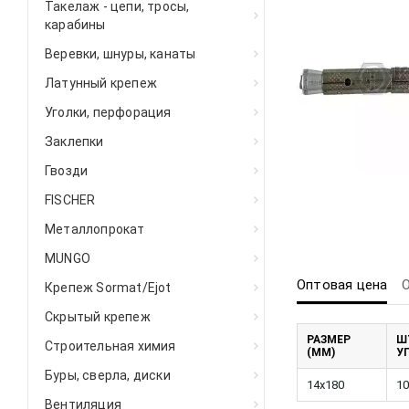
Такелаж - цепи, тросы,
карабины
Веревки, шнуры, канаты
Латунный крепеж
Уголки, перфорация
Заклепки
Гвозди
FISCHER
Металлопрокат
MUNGO
Оптовая цена
Крепеж Sormat/Ejot
Скрытый крепеж
РАЗМЕР
Ш
Строительная химия
(ММ)
У
Буры, сверла, диски
14х180
10
Вентиляция