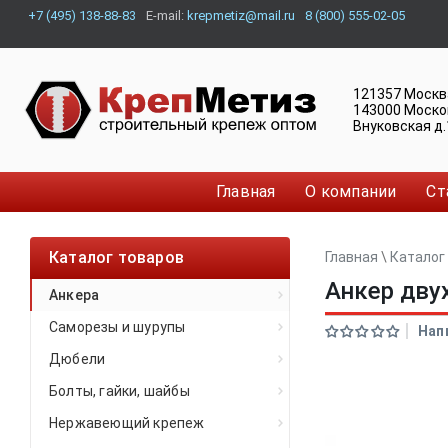
+7 (495) 138-88-83
E-mail:
krepmetiz@mail.ru
8 (800) 555-02-05
121357
Москв
143000
Моско
Внуковская д.
Главная
О компании
Ст
Каталог товаров
Главная
\
Каталог
Анкер дву
Анкера
Саморезы и шурупы
Нап
Дюбели
Болты, гайки, шайбы
Нержавеющий крепеж