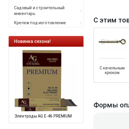
Садовый и строительный
инвентарь
С этим то
Крепеж под изготовление
Новинка сезона!
Ликвидация оста
Саморезы кровель
HARPOON EURO
С качельным
Ликвидация склад
крюком
остатков по ценам 
а
Формы оп
Электроды AG E-46 PREMIUM