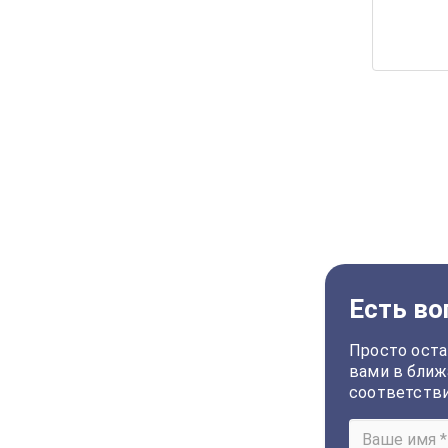
Есть во
Просто оста
вами в ближ
соответств