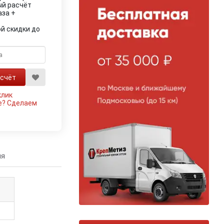
ый расчёт
аза +
й скидки до
клик
е?
Сделаем
ия