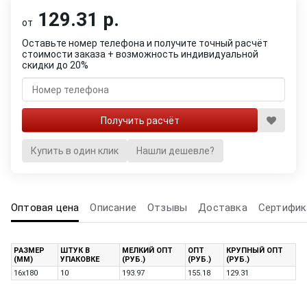
129.31 р.
от
Оставьте номер телефона и получите точный расчёт
стоимости заказа + возможность индивидуальной
скидки до 20%
Купить в один клик
Нашли дешевле?
Оптовая цена
Описание
Отзывы
Доставка
Сертифик
РАЗМЕР
ШТУК В
МЕЛКИЙ ОПТ
ОПТ
КРУПНЫЙ ОПТ
(ММ)
УПАКОВКЕ
(РУБ.)
(РУБ.)
(РУБ.)
16х180
10
193.97
155.18
129.31