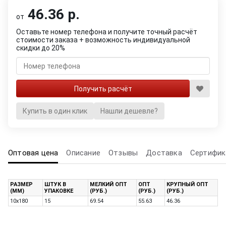
46.36 р.
от
Оставьте номер телефона и получите точный расчёт
стоимости заказа + возможность индивидуальной
скидки до 20%
Купить в один клик
Нашли дешевле?
Оптовая цена
Описание
Отзывы
Доставка
Сертифик
РАЗМЕР
ШТУК В
МЕЛКИЙ ОПТ
ОПТ
КРУПНЫЙ ОПТ
(ММ)
УПАКОВКЕ
(РУБ.)
(РУБ.)
(РУБ.)
10х180
15
69.54
55.63
46.36