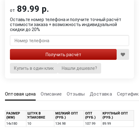
89.99 р.
от
Оставьте номер телефона и получите точный расчёт
стоимости заказа + возможность индивидуальной
скидки до 20%
Купить в один клик
Нашли дешевле?
Оптовая цена
Описание
Отзывы
Доставка
Сертифик
РАЗМЕР
ШТУК В
МЕЛКИЙ ОПТ
ОПТ
КРУПНЫЙ ОПТ
(ММ)
УПАКОВКЕ
(РУБ.)
(РУБ.)
(РУБ.)
14х180
10
134.98
107.99
89.99