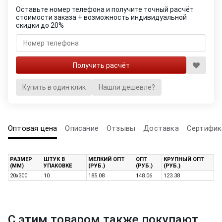
Оставьте номер телефона и получите точный расчёт
стоимости заказа + возможность индивидуальной
скидки до 20%
Купить в один клик
Нашли дешевле?
Оптовая цена
Описание
Отзывы
Доставка
Сертифик
РАЗМЕР
ШТУК В
МЕЛКИЙ ОПТ
ОПТ
КРУПНЫЙ ОПТ
(ММ)
УПАКОВКЕ
(РУБ.)
(РУБ.)
(РУБ.)
20x300
10
185.08
148.06
123.38
С этим товаром также покупают