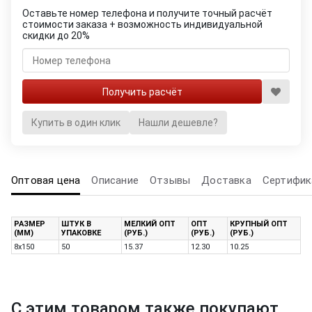
Оставьте номер телефона и получите точный расчёт
стоимости заказа + возможность индивидуальной
скидки до 20%
Купить в один клик
Нашли дешевле?
Оптовая цена
Описание
Отзывы
Доставка
Сертифик
РАЗМЕР
ШТУК В
МЕЛКИЙ ОПТ
ОПТ
КРУПНЫЙ ОПТ
(ММ)
УПАКОВКЕ
(РУБ.)
(РУБ.)
(РУБ.)
8х150
50
15.37
12.30
10.25
С этим товаром также покупают