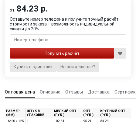
84.23 р.
от
Оставьте номер телефона и получите точный расчёт
стоимости заказа + возможность индивидуальной
скидки до 20%
Купить в один клик
Нашли дешевле?
Оптовая цена
Описание
Отзывы
Доставка
Сертифик
РАЗМЕР
ШТУК В
МЕЛКИЙ ОПТ
ОПТ
КРУПНЫЙ ОПТ
(ММ)
УПАКОВКЕ
(РУБ.)
(РУБ.)
(РУБ.)
16/20 x 125
1
102.54
95.21
84.23