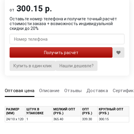
300.15 р.
от
Оставьте номер телефона и получите точный расчёт
стоимости заказа + возможность индивидуальной
скидки до 20%
Купить в один клик
Нашли дешевле?
Оптовая цена
Описание
Отзывы
Доставка
Сертифик
РАЗМЕР
ШТУК В
МЕЛКИЙ ОПТ
ОПТ
КРУПНЫЙ ОПТ
(ММ)
УПАКОВКЕ
(РУБ.)
(РУБ.)
(РУБ.)
24/10 x 120
1
365.40
339.30
300.15