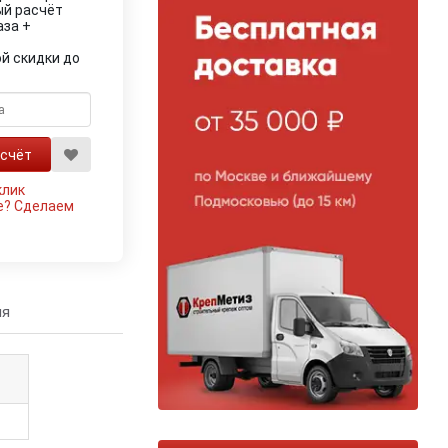
ый расчёт
аза +
й скидки до
клик
е?
Сделаем
ия