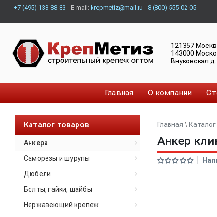
+7 (495) 138-88-83
E-mail:
krepmetiz@mail.ru
8 (800) 555-02-05
121357
Москв
143000
Моско
Внуковская д.
Главная
О компании
Ст
Каталог товаров
Главная
\
Каталог
Анкер кли
Анкера
Саморезы и шурупы
Нап
Дюбели
Болты, гайки, шайбы
Нержавеющий крепеж