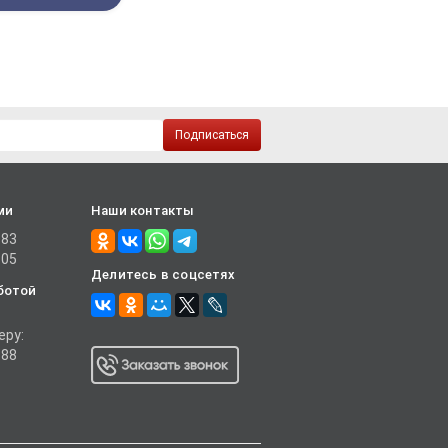
Подписаться
ми
Наши контакты
-83
-05
Делитесь в соцсетях
ботой
еру:
-88