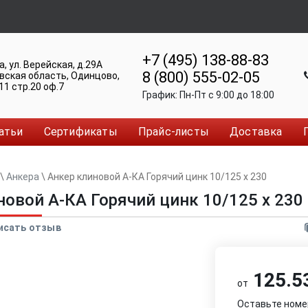
+7 (495) 138-88-83
а
,
ул. Верейская, д.29А
8 (800) 555-02-05
вская область, Одинцово
,
11 стр.20 оф.7
График:
Пн-Пт c 9:00 до 18:00
атьи
Сертификаты
Прайс-листы
Доставка
\
Анкера
\
Анкер клиновой А-КА Горячий цинк 10/125 x 230
новой А-КА Горячий цинк 10/125 x 230
исать отзыв
125.53
от
Оставьте номе