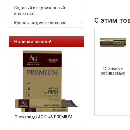
Садовый и строительный
инвентарь
С этим то
Крепеж под изготовление
Новинка сезона!
Ликвидация оста
Саморезы кровель
HARPOON EURO
Стальные
Ликвидация склад
забиваемые
остатков по ценам 
а
Электроды AG E-46 PREMIUM