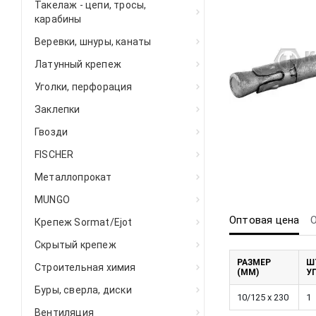
Такелаж - цепи, тросы,
карабины
Веревки, шнуры, канаты
Латунный крепеж
Уголки, перфорация
Заклепки
Гвозди
FISCHER
Металлопрокат
MUNGO
Оптовая цена
Крепеж Sormat/Ejot
Скрытый крепеж
РАЗМЕР
Ш
Строительная химия
(ММ)
У
Буры, сверла, диски
10/125 x 230
1
Вентиляция