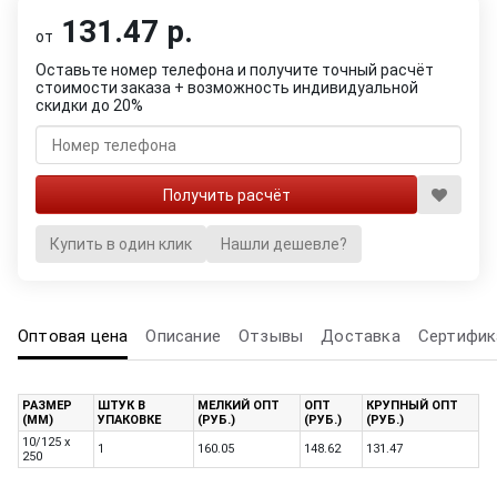
131.47 р.
от
Оставьте номер телефона и получите точный расчёт
стоимости заказа + возможность индивидуальной
скидки до 20%
Купить в один клик
Нашли дешевле?
Оптовая цена
Описание
Отзывы
Доставка
Сертифик
РАЗМЕР
ШТУК В
МЕЛКИЙ ОПТ
ОПТ
КРУПНЫЙ ОПТ
(ММ)
УПАКОВКЕ
(РУБ.)
(РУБ.)
(РУБ.)
10/125 x
1
160.05
148.62
131.47
250